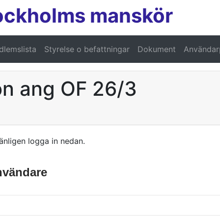
ockholms manskör
lemslista
Styrelse o befattningar
Dokument
Användarp
ion ang OF 26/3
änligen logga in nedan.
användare