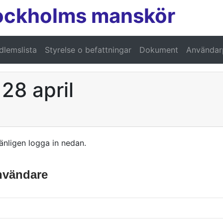
ockholms manskör
lemslista
Styrelse o befattningar
Dokument
Användarp
 28 april
änligen logga in nedan.
användare