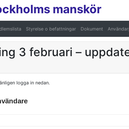
ockholms manskör
lemslista
Styrelse o befattningar
Dokument
Användarp
ing 3 februari – uppdat
änligen logga in nedan.
användare