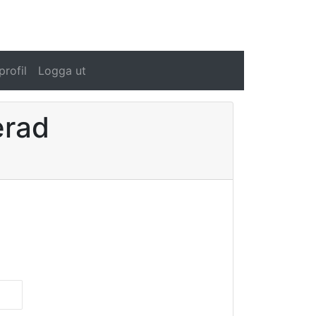
rofil
Logga ut
erad