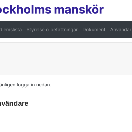
ockholms manskör
lemslista
Styrelse o befattningar
Dokument
Användarp
änligen logga in nedan.
användare