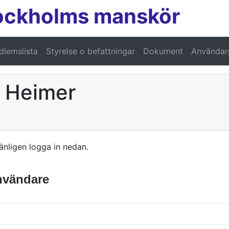
ockholms manskör
lemslista
Styrelse o befattningar
Dokument
Användarp
n Heimer
änligen logga in nedan.
användare