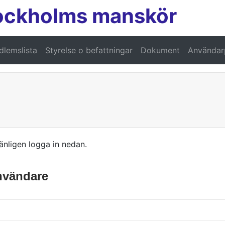
ockholms manskör
lemslista
Styrelse o befattningar
Dokument
Användarp
änligen logga in nedan.
användare