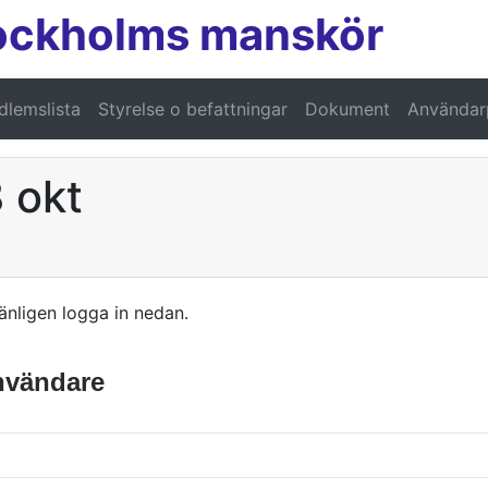
ockholms manskör
lemslista
Styrelse o befattningar
Dokument
Användarp
 okt
änligen logga in nedan.
användare