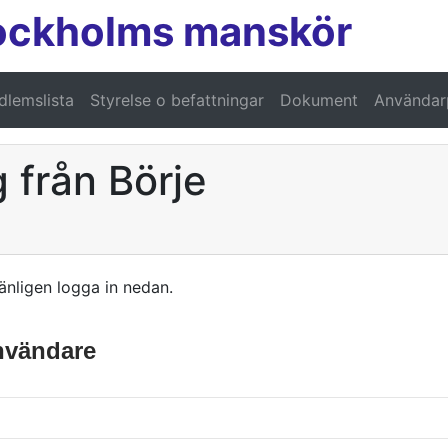
ockholms manskör
lemslista
Styrelse o befattningar
Dokument
Användarp
 från Börje
änligen logga in nedan.
användare