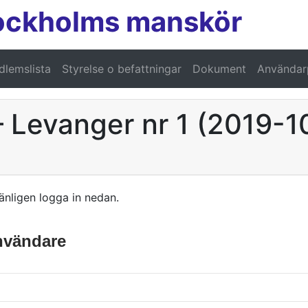
ockholms manskör
lemslista
Styrelse o befattningar
Dokument
Användarp
– Levanger nr 1 (2019-1
änligen logga in nedan.
användare