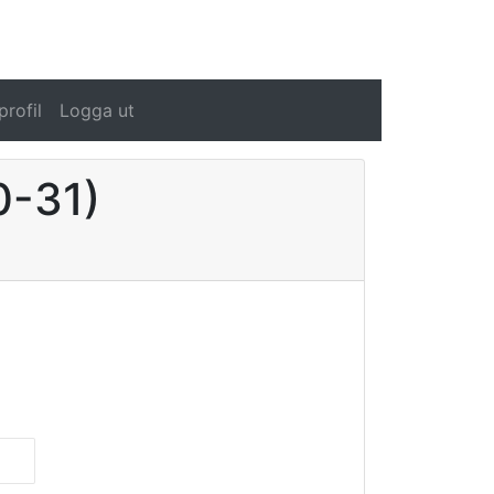
rofil
Logga ut
0-31)